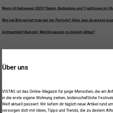
Wann ist Halloween 2025? Datum, Bedeutung und Traditionen im Üb
Wie viel Blut verliert man bei der Periode? Alles, was du wissen mu
Achtsamkeit Übungen: Welche passen zu deinem Alltag?
Über uns
VISTAS ist das Online-Magazin für junge Menschen, die am Anfa
in die erste eigene Wohnung ziehen, leidenschaftliche Festival
Welt aktuell passiert. Wir liefern dir täglich neue Artikel rund 
versorgen dich mit Ideen, Tipps und Trends, die zu deinem All