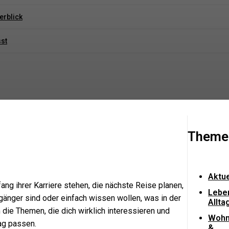
erblick
sst
Theme
Aktue
ng ihrer Karriere stehen, die nächste Reise planen,
Lebe
gänger sind oder einfach wissen wollen, was in der
Allta
um die Themen, die dich wirklich interessieren und
Woh
tag passen.
&