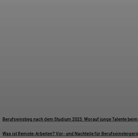
Dein Zukunfts-Business 2026: Wie du als Stude
Noah
-
31. Januar 2026
Berufseinstieg nach dem Studium 2025: Worauf junge Talente beim S
Was ist Remote-Arbeiten? Vor- und Nachteile für Berufseinsteiger