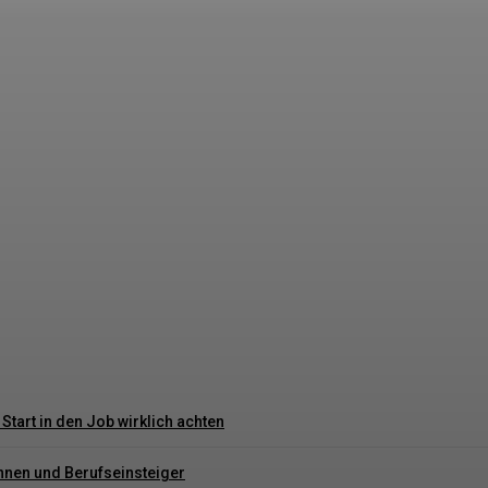
nt einen Side Hustle startest, der ChatGPT domin
tart in den Job wirklich achten
innen und Berufseinsteiger