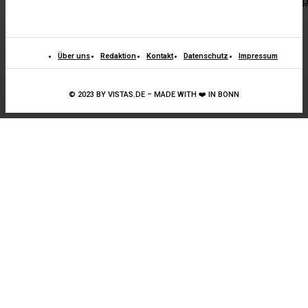
p
Über uns
Redaktion
Kontakt
Datenschutz
Impressum
© 2023 BY VISTAS.DE – MADE WITH ❤️ IN BONN