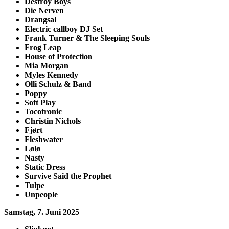
Destroy Boys
Die Nerven
Drangsal
Electric callboy DJ Set
Frank Turner & The Sleeping Souls
Frog Leap
House of Protection
Mia Morgan
Myles Kennedy
Olli Schulz & Band
Poppy
Soft Play
Tocotronic
Christin Nichols
Fjørt
Fleshwater
Lølø
Nasty
Static Dress
Survive Said the Prophet
Tulpe
Unpeople
Samstag, 7. Juni 2025