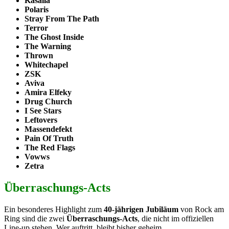
Kasalla
Polaris
Stray From The Path
Terror
The Ghost Inside
The Warning
Thrown
Whitechapel
ZSK
Aviva
Amira Elfeky
Drug Church
I See Stars
Leftovers
Massendefekt
Pain Of Truth
The Red Flags
Vowws
Zetra
Überraschungs-Acts
Ein besonderes Highlight zum
40-jährigen Jubiläum
von Rock am
Ring sind die zwei
Überraschungs-Acts
, die nicht im offiziellen
Line-up stehen. Wer auftritt, bleibt bisher geheim.