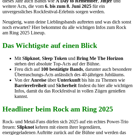
dieses Jahr auch Bands wie
A Day to Remember
,
Jinjer
und
weitere Acts, die vom
6. bis zum 8. Juni 2025
für ein
unvergessliches Rockfestival-Erlebnis sorgen werden.
Neugierig, wann deine Lieblingsbands auftreten und was dich sonst
noch erwartet? Hier bekommst du alle wichtigen Infos zum Rock
am Ring 2025 Lineup.
Das Wichtigste auf einen Blick
Mit
Slipknot
,
Sleep Token
und
Bring Me The Horizon
stehen drei absolute Top-Acts auf der Bühne.
Freu dich auf
100 bestätigte Bands
, darunter auch besondere
Überraschungs-Acts anlässlich des 40-jährigen Jubiläums.
Von der
Anreise
über
Unterkunft
bis hin zu Themen wie
Barrierefreiheit
und
Sicherheit
findest du hier alle wichtigen
Infos, damit du das Rockfestival in vollen Zügen genießen
kannst.
Headliner beim Rock am Ring 2025
Rock- und Metal-Fans dürfen sich 2025 auf ein echtes Power-Trio
freuen:
Slipknot
kehren mit einem ihrer legendären,
energiegeladenen Auftritte zurück auf die Bühne und werden das