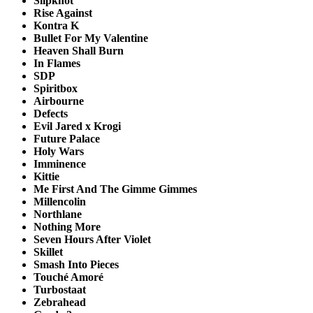
Slipknot
Rise Against
Kontra K
Bullet For My Valentine
Heaven Shall Burn
In Flames
SDP
Spiritbox
Airbourne
Defects
Evil Jared x Krogi
Future Palace
Holy Wars
Imminence
Kittie
Me First And The Gimme Gimmes
Millencolin
Northlane
Nothing More
Seven Hours After Violet
Skillet
Smash Into Pieces
Touché Amoré
Turbostaat
Zebrahead